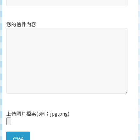
深
度
研
您的信件內容
究
品
牌、
營
銷
的
專
業
刊
物、
台
灣
上傳圖片檔案(5M；jpg,png)
地
區
媒
體