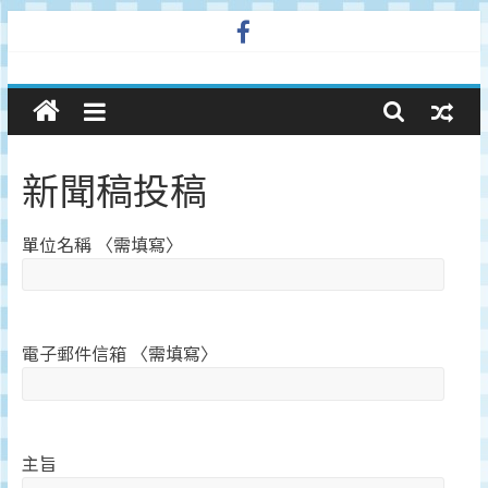
Skip
to
廣
content
告
新聞稿投稿
與
單位名稱 〈需填寫〉
市
場
電子郵件信箱 〈需填寫〉
在
線
主旨