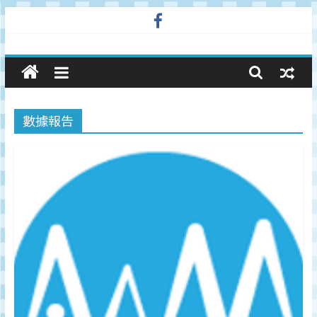
Skip
to
廣
content
告
數據報告
與
市
場
在
線