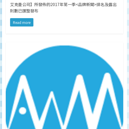
監
艾克曼公司】所發佈的2017年第一季<品牌新聞>排名及露出
測
則數已匯整發布
及
Read more
調
研
數
據
權
威