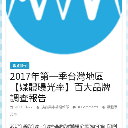
深
度
研
究
品
牌、
營
銷
的
專
數據報告
業
2017年第一季台灣地區
刊
【媒體曝光率】百大品牌
物、
台
調查報告
灣
地
2017-04-27
廣告與市場編輯部
0 Comments
媒體曝
區
光率
媒
體
2017年新的年度，年度各品牌的媒體曝光情況如何?由【潤利