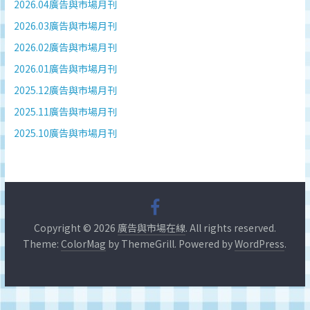
深
2026.04廣告與市場月刊
度
2026.03廣告與市場月刊
研
2026.02廣告與市場月刊
究
2026.01廣告與市場月刊
品
牌、
2025.12廣告與市場月刊
營
2025.11廣告與市場月刊
銷
2025.10廣告與市場月刊
的
專
業
刊
物、
台
Copyright © 2026
廣告與市場在線
. All rights reserved.
灣
Theme:
ColorMag
by ThemeGrill. Powered by
WordPress
.
地
區
媒
體