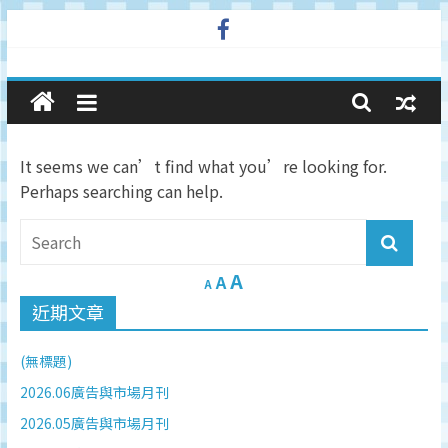
Skip
to
廣
content
告
It seems we can’t find what you’re looking for.
與
Perhaps searching can help.
市
A
場
A
A
近期文章
在
(無標題)
線
2026.06廣告與市場月刊
2026.05廣告與市場月刊