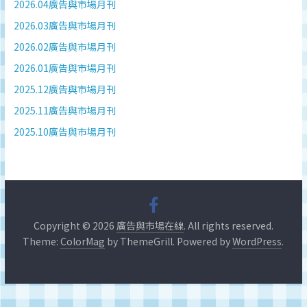
深
2026.04廣告與市場月刊
度
2026.03廣告與市場月刊
研
2026.02廣告與市場月刊
究
2026.01廣告與市場月刊
品
牌、
2025.12廣告與市場月刊
營
2025.11廣告與市場月刊
銷
2025.10廣告與市場月刊
的
專
業
刊
物、
台
Copyright © 2026
廣告與市場在線
. All rights reserved.
灣
Theme:
ColorMag
by ThemeGrill. Powered by
WordPress
.
地
區
媒
體