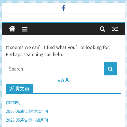
Skip
to
廣
content
告
It seems we can’t find what you’re looking for.
與
Perhaps searching can help.
市
A
場
A
A
近期文章
在
(無標題)
線
2026.06廣告與市場月刊
2026.05廣告與市場月刊