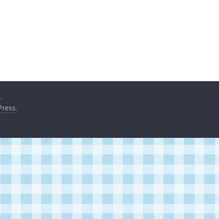
.
ress
.