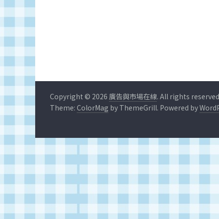
深
度
研
究
品
牌、
營
銷
Copyright © 2026
廣告與市場在線
. All rights reserved
的
Theme:
ColorMag
by ThemeGrill. Powered by
WordP
專
業
刊
物、
台
灣
地
區
媒
體