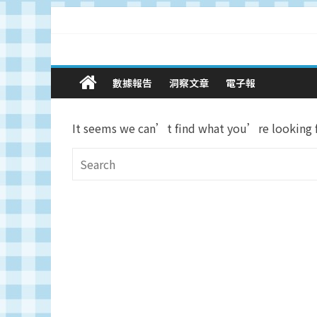
Skip
to
content
廣
數據報告
洞察文章
電子報
告
It seems we can’t find what you’re looking fo
與
市
場
在
線