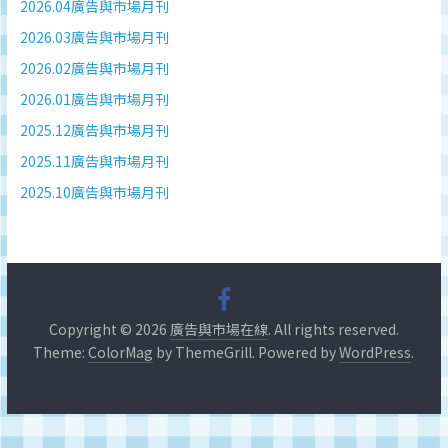
深
2026.04廣告與市場月刊
度
2026.03廣告與市場月刊
研
2026.02廣告與市場月刊
究
2026.01廣告與市場月刊
品
牌、
2025.12廣告與市場月刊
營
2025.11廣告與市場月刊
銷
2025.10廣告與市場月刊
的
專
業
刊
物、
台
Copyright © 2026
廣告與市場在線
. All rights reserved.
灣
Theme:
ColorMag
by ThemeGrill. Powered by
WordPress
.
地
區
媒
體