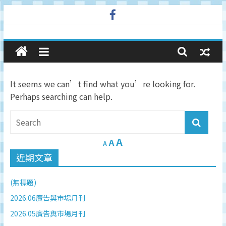
Skip
to
廣
content
告
It seems we can’t find what you’re looking for.
與
Perhaps searching can help.
市
A
場
A
A
近期文章
在
(無標題)
線
2026.06廣告與市場月刊
2026.05廣告與市場月刊