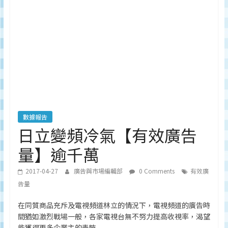
深
度
研
究
品
牌、
營
銷
的
專
數據報告
業
日立變頻冷氣【有效廣告
刊
量】逾千萬
物、
台
2017-04-27
廣告與市場編輯部
0 Comments
有效廣
灣
告量
地
區
在同質商品充斥及電視頻道林立的情況下，電視頻道的廣告時
媒
間猶如激烈戰場一般，各家電視台無不努力提高收視率，渴望
體
能獲得更多企業主的青睞