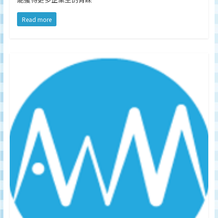
監
測
Read more
及
調
研
數
據
權
威