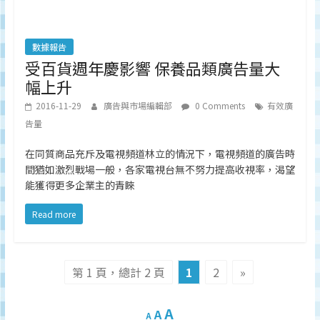
數據報告
受百貨週年慶影響 保養品類廣告量大
幅上升
2016-11-29
廣告與市場編輯部
0 Comments
有效廣
告量
在同質商品充斥及電視頻道林立的情況下，電視頻道的廣告時
間猶如激烈戰場一般，各家電視台無不努力提高收視率，渴望
能獲得更多企業主的青睞
Read more
第 1 頁，總計 2 頁
1
2
»
A
A
A