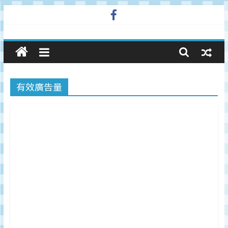
Skip
to
廣
content
告
有效廣告量
與
市
場
在
線