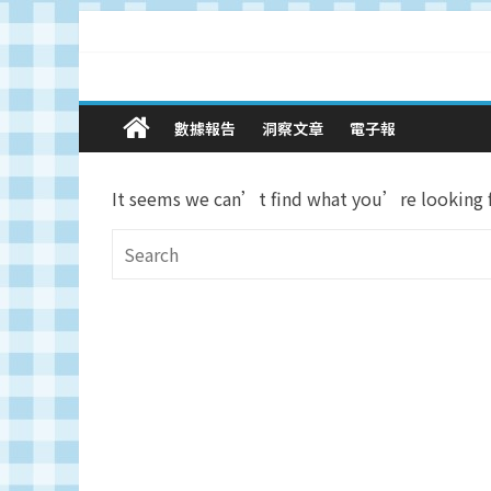
Skip
to
content
廣
數據報告
洞察文章
電子報
告
It seems we can’t find what you’re looking fo
與
市
場
在
線