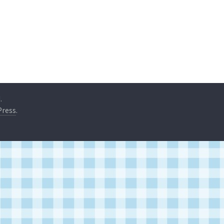
.
ress
.