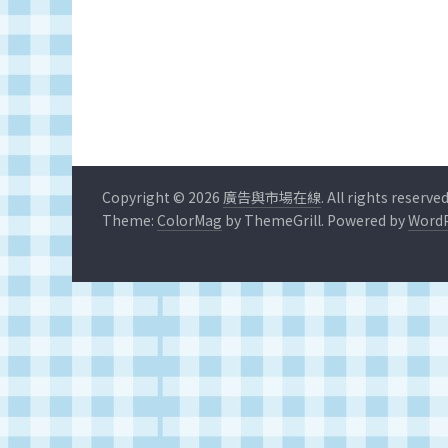
深
度
研
究
品
牌、
營
銷
Copyright © 2026
廣告與市場在線
. All rights reserved
的
Theme:
ColorMag
by ThemeGrill. Powered by
WordP
專
業
刊
物、
台
灣
地
區
媒
體