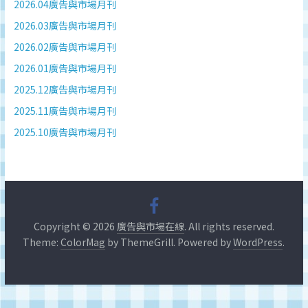
深
2026.04廣告與市場月刊
度
2026.03廣告與市場月刊
研
2026.02廣告與市場月刊
究
2026.01廣告與市場月刊
品
牌、
2025.12廣告與市場月刊
營
2025.11廣告與市場月刊
銷
2025.10廣告與市場月刊
的
專
業
刊
物、
台
Copyright © 2026
廣告與市場在線
. All rights reserved.
灣
Theme:
ColorMag
by ThemeGrill. Powered by
WordPress
.
地
區
媒
體