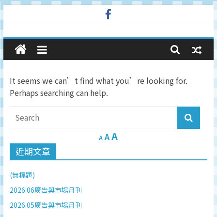
Skip
to
廣
content
告
It seems we can’t find what you’re looking for.
與
Perhaps searching can help.
市
A
場
A
A
近期文章
在
(無標題)
線
2026.06廣告與市場月刊
2026.05廣告與市場月刊