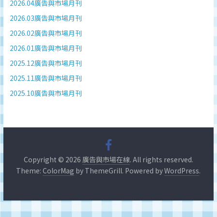
深
2026.04廣告與市場月刊
度
2026.03廣告與市場月刊
研
2026.02廣告與市場月刊
究
2026.01廣告與市場月刊
品
牌、
2025.12廣告與市場月刊
營
2025.11廣告與市場月刊
銷
2025.10廣告與市場月刊
的
專
業
刊
物、
台
Copyright © 2026
廣告與市場在線
. All rights reserved.
灣
Theme:
ColorMag
by ThemeGrill. Powered by
WordPress
.
地
區
媒
體