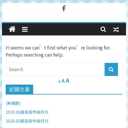
Skip
to
廣
content
告
It seems we can’t find what you’re looking for.
與
Perhaps searching can help.
市
A
場
A
A
近期文章
在
(無標題)
線
2026.06廣告與市場月刊
2026.05廣告與市場月刊