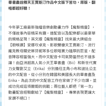
畢書盡詮釋天王賈斯汀作品中文版下苦功，原版、翻
監
唱都超好聽！
測
及
調
研
今年夢工廠最新強檔音樂劇動畫力作【魔髮精靈】，
數
不僅故事內容精采有趣，連配音以及配樂都以最豪華
據
的規格呈現！英文版【魔髮精靈】找來最大牌組合
權
【歌喉讚】安娜坎卓克、影歌雙棲天王賈斯汀、流行
威
龐克教母關史蒂芬妮等多位歌唱實力雄厚的巨星，配
音陣容相當強大。而中文配音卡司氣勢當然也不遑多
讓！由亞洲超高人氣小天王畢書盡（Bii）和新世代實
力女聲劉艾立（Erika）分別擔任主角小布和波比公主
的中文配音。從小分別在韓國和美國長大的畢書盡及
Erika，為此次的中文配音工作在家做了不少功課，並
成功完成這項艱鉅的挑戰；兩位藝人都把「第一次」
動畫配音經驗獻給了【魔髮精靈】，專業表現更讓大
家讚不絕口！