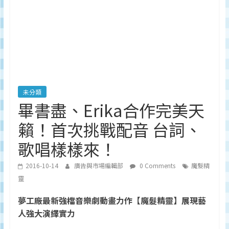
深
度
研
究
品
牌、
營
銷
未分類
的
畢書盡、Erika合作完美天
專
籟！首次挑戰配音 台詞、
業
刊
歌唱樣樣來！
物、
台
2016-10-14
廣告與市場編輯部
0 Comments
魔髮精
灣
靈
地
區
夢工廠最新強檔音樂劇動畫力作【魔髮精靈】展現藝
媒
人強大演繹實力
體