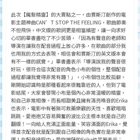
此次【魔髮精靈】的大賣點之一，由賈斯汀創作的電
影主題神曲CAN’T STOP THE FEELING，歌曲節奏
不但飛快，中文版的歌詞更是相當縝密，讓一向求好
心切的畢書盡吃了不少苦頭，「因為有聲音的老師和
導演在讓我在配音過程上放心許多，在歌曲的部分我
也用我的方式去表現，相信會和賈斯汀的英文版本會
有不一樣的感覺。」畢書盡表示「導演說我的聲音很
好玩，很符合這次配音的角色小布的個性，整個配音
過程都讓我覺得非常有趣！」，小布個性比較孤僻，
剛開始認識時是那種看起來很難靠近的人，但到了電
影結尾，大家會發現小布是個內心非常溫暖的精靈，
和自己非常相像。而長相甜美且擁有清亮嗓音的Erika
也表示，電影中有著無可救藥樂觀的天性、喜歡唱唱
跳跳、愛抱抱又容易興奮的波比公主根本就是自己的
翻版！一向給人充滿正面能量、笑容滿面的Erika，覺
得首次配音就是配到跟自己相像的角色實在是非常幸
運！在配音過程中，愛吃披薩的Erika也笑著表示：