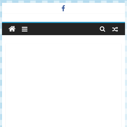
Skip
to
廣
content
告
與
市
場
在
線