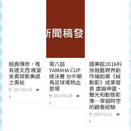
經典傳奇，唯
第八屆
國美館2016科
有達文西 晚宴
YAMAHA CUP
技融藝跨界創
來賓探索美感
總決賽 台中朝
作補助案《械
之奧秘
馬足球場熱血
動影》成果發
登場
表 虛擬神靈、
2017-01-19
聲光和動態影
2017-01-24
0
像─穿越時空
0
的觀看經驗
2016-11-11
0