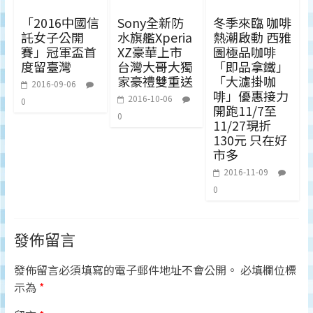
「2016中國信
Sony全新防
冬季來臨 咖啡
託女子公開
水旗艦Xperia
熱潮啟動 西雅
賽」冠軍盃首
XZ豪華上市
圖極品咖啡
度留臺灣
台灣大哥大獨
「即品拿鐵」
家豪禮雙重送
「大濾掛咖
2016-09-06
啡」優惠接力
2016-10-06
0
開跑11/7至
0
11/27現折
130元 只在好
市多
2016-11-09
0
發佈留言
發佈留言必須填寫的電子郵件地址不會公開。
必填欄位標
示為
*