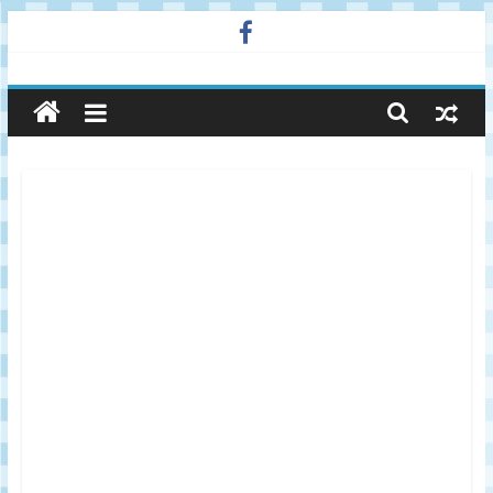
Skip
to
廣
content
告
與
市
場
在
線