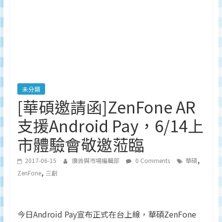
深
度
研
究
品
牌、
營
銷
未分類
的
[華碩邀請函]ZenFone AR
專
支援Android Pay，6/14上
業
刊
市體驗會敬邀蒞臨
物、
台
,
2017-06-15
廣告與市場編輯部
0 Comments
華碩
灣
,
ZenFone
三創
地
區
媒
今日Android Pay宣布正式在台上線，華碩ZenFone
體