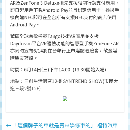
AR及ZenFone 3 Deluxe搶先支援相關行動支付應用，
監
即日起用戶下載Android Pay並且綁定信用卡，透過手
測
機內建NFC即可在全台所有支援NFC支付的商店使用
及
Android Pay。
調
研
華碩全球首款搭載Tango技術AR應用並支援
數
Daydream平台VR體驗功能的智慧型手機ZenFone AR
據
亦同時宣布6/14將在台舉行上市媒體體驗會，敬邀媒
權
體朋友蒞臨。
威
時間：6月14日(三)下午14:00 (13:30開始入場)
地點：三創生活園區12樓 SYNTREND SHOW(市民大
道三段2號12F)
←
「這個牌子的車就是買來學修車的」 福特汽車