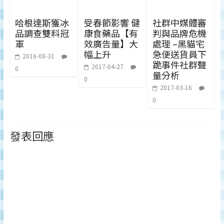
哈根達斯獲冰
受春節影響 健
社群中媒體審
品調查雙料冠
康食藥品【有
判與品牌危機
軍
效廣告量】大
處理 –黑貓宅
幅上升
急便送貨員下
2016-08-31
跪事件社群聲
2017-04-27
0
量分析
0
2017-03-16
0
發表回應