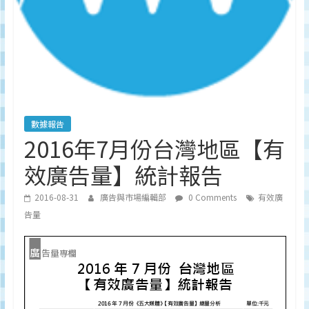
深
度
研
究
品
牌、
營
銷
數據報告
的
2016年7月份台灣地區【有
專
效廣告量】統計報告
業
刊
2016-08-31
廣告與市場編輯部
0 Comments
有效廣
物、
告量
台
灣
地
區
媒
體