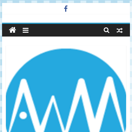
Skip
to
廣
content
告
與
市
場
在
線