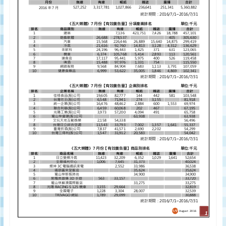
監
測
及
調
研
數
據
權
威