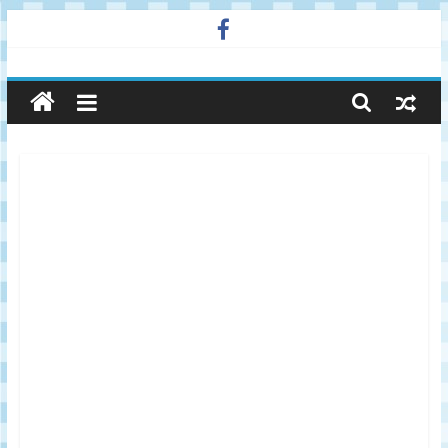
Skip
to
廣
content
告
與
市
場
在
線