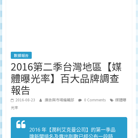
深
度
研
究
品
牌、
營
銷
數據報告
的
2016第二季台灣地區【媒
專
體曝光率】百大品牌調查
業
刊
報告
物、
台
2016-08-23
廣告與市場編輯部
0 Comments
媒體曝
灣
光率
地
區
媒
2016 年【潤利艾克曼公司】的第一季品
體
牌新聞排名及露出則數已經公布一段時