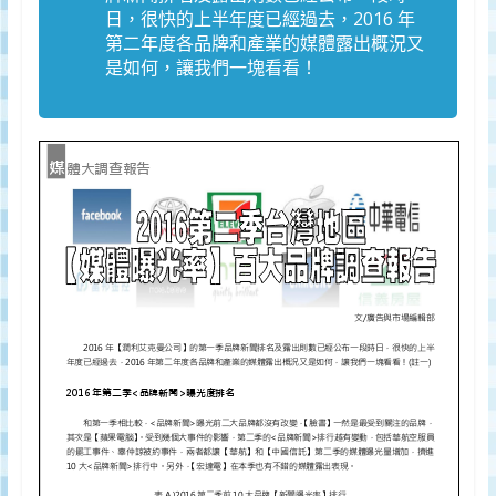
監
日，很快的上半年度已經過去，2016 年
測
第二年度各品牌和產業的媒體露出概況又
及
是如何，讓我們一塊看看！
調
研
數
據
權
威