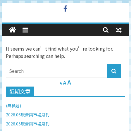
Skip
to
廣
content
告
It seems we can’t find what you’re looking for.
與
Perhaps searching can help.
市
A
場
A
A
近期文章
在
(無標題)
線
2026.06廣告與市場月刊
2026.05廣告與市場月刊