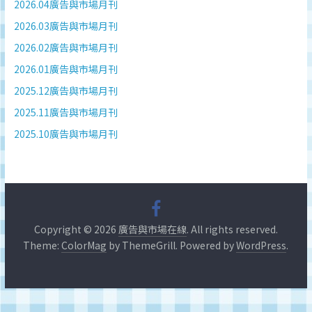
深
2026.04廣告與市場月刊
度
2026.03廣告與市場月刊
研
2026.02廣告與市場月刊
究
2026.01廣告與市場月刊
品
牌、
2025.12廣告與市場月刊
營
2025.11廣告與市場月刊
銷
2025.10廣告與市場月刊
的
專
業
刊
物、
台
Copyright © 2026
廣告與市場在線
. All rights reserved.
灣
Theme:
ColorMag
by ThemeGrill. Powered by
WordPress
.
地
區
媒
體