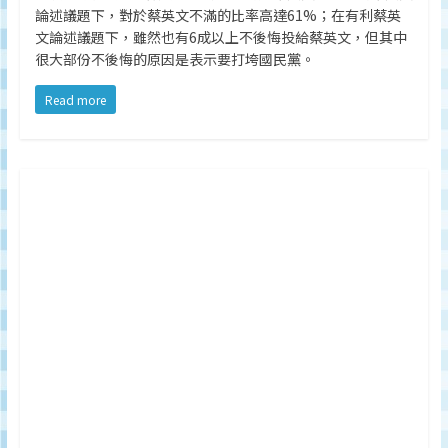
監
論述議題下，對於蔡英文不滿的比率高達61%；在有利蔡英
測
文論述議題下，雖然也有6成以上不後悔投給蔡英文，但其中
很大部份不後悔的原因是表示要打垮國民黨。
及
調
Read more
研
數
據
權
威