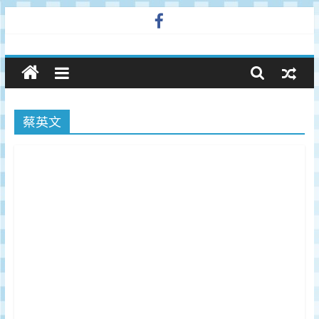
Skip
to
廣
content
告
蔡英文
與
市
場
在
線