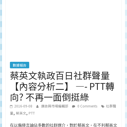
深
度
研
究
品
牌、
營
銷
的
專
數據報告
業
蔡英文執政百日社群聲量
刊
【內容分析二】 —- PTT轉
物、
台
向? 不再一面倒挺綠
灣
地
2016-09-08
廣告與市場編輯部
0 Comments
社群聲
區
,
,
量
蔡英文
PTT
媒
體
在以偏綠言論佔多數的社群媒介，對於蔡英文，在不利蔡英文