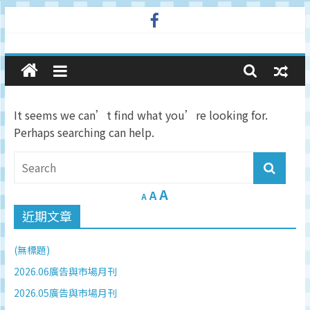
Skip
to
廣
content
告
It seems we can’t find what you’re looking for.
與
Perhaps searching can help.
市
A
場
A
A
近期文章
在
(無標題)
線
2026.06廣告與市場月刊
2026.05廣告與市場月刊