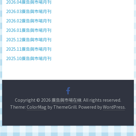
深
2026.04廣告與市場月刊
度
2026.03廣告與市場月刊
研
2026.02廣告與市場月刊
究
2026.01廣告與市場月刊
品
牌、
2025.12廣告與市場月刊
營
2025.11廣告與市場月刊
銷
2025.10廣告與市場月刊
的
專
業
刊
物、
台
Copyright © 2026
廣告與市場在線
. All rights reserved.
灣
Theme:
ColorMag
by ThemeGrill. Powered by
WordPress
.
地
區
媒
體