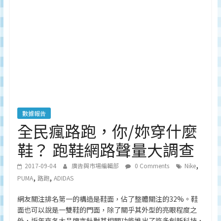
深
度
研
究
品
牌、
營
銷
的
專
數據報告
業
全民瘋路跑，你/妳穿什麼
刊
鞋？ 跑鞋網路聲量大調查
物、
台
,
2017-09-04
廣告與市場編輯部
0 Comments
Nike
灣
,
,
PUMA
路跑
ADIDAS
地
區
網友關注排名第一的構造是鞋面，佔了整體關注的32%。鞋
媒
面也可以說是一雙鞋的門面，除了關乎其外型的亮眼程度之
體
外，近年來各大品牌亦針對其相關功能推出了許多創新科技，