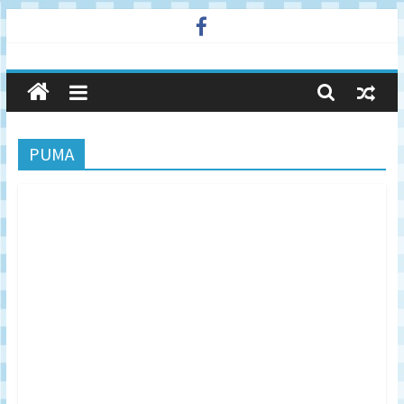
Skip
to
廣
content
告
PUMA
與
市
場
在
線