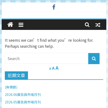
Skip
to
廣
content
告
It seems we can’t find what you’re looking for.
與
Perhaps searching can help.
市
A
場
A
A
近期文章
在
(無標題)
線
2026.06廣告與市場月刊
2026.05廣告與市場月刊