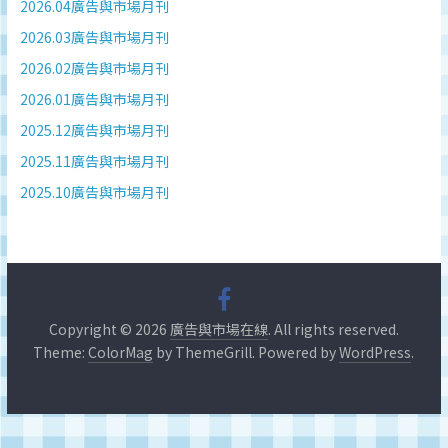
深
2026.04廣告與市場月刊
度
2026.03廣告與市場月刊
研
2026.02廣告與市場月刊
究
2026.01廣告與市場月刊
品
牌、
2025.12廣告與市場月刊
營
2025.11廣告與市場月刊
銷
2025.10廣告與市場月刊
的
專
業
刊
物、
台
Copyright © 2026
廣告與市場在線
. All rights reserved.
灣
Theme:
ColorMag
by ThemeGrill. Powered by
WordPress
.
地
區
媒
體