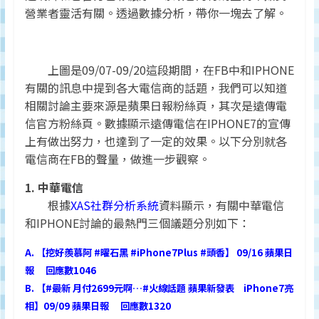
營業者靈活有關。透過數據分析，帶你一塊去了解。
上圖是09/07-09/20這段期間，在FB中和IPHONE
有關的訊息中提到各大電信商的話題，我們可以知道
相關討論主要來源是蘋果日報粉絲頁，其次是遠傳電
信官方粉絲頁。數據顯示遠傳電信在IPHONE7的宣傳
上有做出努力，也達到了一定的效果。以下分別就各
電信商在FB的聲量，做進一步觀察。
1. 中華電信
根據
XAS社群分析系統
資料顯示，有關中華電信
和IPHONE討論的最熱門三個議題分別如下：
A. 【挖好羨慕阿 #曜石黑 #iPhone7Plus #頭香】 09/16 蘋果日
報 回應數1046
B. 【#最新 月付2699元啊…#火線話題 蘋果新發表 iPhone7亮
相】09/09 蘋果日報 回應數1320