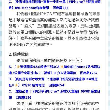
C. 【全家排隊搶到頭香~獲贈一支消光黑！#iPhone7 #開賣 #頭
香】09/16 Yahoo!奇摩新聞 回應數222
我們看到關於IPHONE7耀石黑銷售搶頭香的訊息
是中華電信聲量最高的議題，然而透過熱詞分析我們
發現，”廢文” 是網民最想表達的意思，反映出網民
對於蘋果日報貼文的嘲諷。雖然不是對中華電信的負
評，但這些有關中華電信的聲量，並不能轉換成它和
IPHONE7之間的關聯性。
2. 遠傳電信
遠傳電信的前三熱門議題是以下三個：
A. 【
遠傳獨家4.5G超級三頻3CA
讓你的iPhone7飆出最快
速 ?公開分享影片抽7-11禮券】09/16 遠傳電信 回應數1267
B. 【真的是有測才敢大聲!! ? 連蘋果日報記者都說遠傳3CA就是
狂!!
】 09/20 遠傳電信 回應數654
C. 【果粉必看！ #請分享 iPhone7 必看5大重點】09/08 蘋果日
報 回應數186
表現上看，遠傳電信的議題討論熱度似乎輸給中
華電信，但是仔細探究，其實它和粉絲的互動，比起