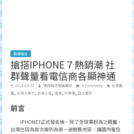
深
度
研
究
品
牌、
營
銷
數據報告
的
搶搭IPHONE７熱銷潮 社
專
群聲量看電信商各顯神通
業
刊
2016-09-22
廣告與市場編輯部
0 Comments
社群聲
物、
,
,
,
,
,
量
台灣大哥大
台灣之星
遠傳
中華電
亞太電信
台
灣
前言
地
區
IPHONE7正式發表後，除了全球果粉為之興奮，
媒
台灣也因為首次被列為第一波銷售地區，讓國內電信
體