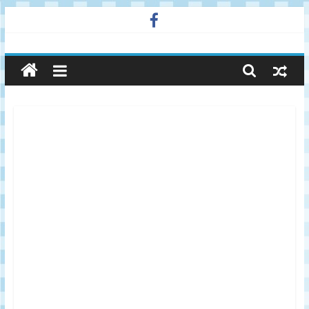
Skip
to
廣
content
告
與
市
場
在
線