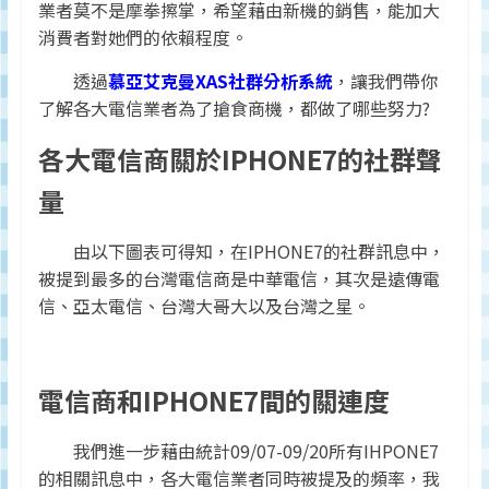
業者莫不是摩拳擦掌，希望藉由新機的銷售，能加大
監
消費者對她們的依賴程度。
測
及
透過
慕亞艾克曼XAS社群分析系統
，讓我們帶你
調
了解各大電信業者為了搶食商機，都做了哪些努力?
研
數
各大電信商關於IPHONE7的社群聲
據
量
權
威
由以下圖表可得知，在IPHONE7的社群訊息中，
被提到最多的台灣電信商是中華電信，其次是遠傳電
信、亞太電信、台灣大哥大以及台灣之星。
電信商和IPHONE7間的關連度
我們進一步藉由統計09/07-09/20所有IHPONE7
的相關訊息中，各大電信業者同時被提及的頻率，我