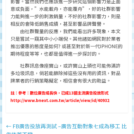
影響。當然我們也應該進一步研究這個影響力是正面
意或負面，”水能載舟，亦能覆舟”，好的社群影響
力能夠進一步的刺激銷量，不好的社群影響力，則是
相反的會降低銷售成績，甚至影響品牌聲譽。
由社群聲量的反應，我們能看出許多現象，本文
只是嘗試一窺其中小小端倪。其他諸如網民對於業者
推出優惠的態度是如何? 或甚至對於新一代IPHONE的
期待程度等等，也都是值得進一步探討的。
社群訊息像座寶山，或許寶山上頭也可能佈滿許
多垃圾訊息，倘若能篩除掉這些沒有用的資訊，對品
牌業者的行銷策略擬定，相信會有很大的助益。
註：參考：數位廣告成長快，已成13國主流廣告投放形式
http://www.bnext.com.tw/article/view/id/40932
←
FB廣告投放再測試 –廣告互動對象七成為移工 比