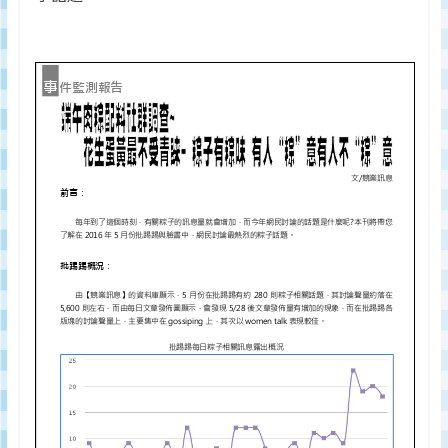
監
測
及
調
研
數
據
權
威