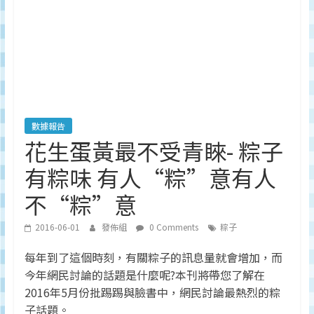
深
度
研
究
品
牌、
營
銷
數據報告
的
花生蛋黃最不受青睞- 粽子
專
有粽味 有人“粽”意有人
業
刊
不“粽”意
物、
台
2016-06-01
發佈組
0 Comments
粽子
灣
地
每年到了這個時刻，有關粽子的訊息量就會增加，而
區
今年網民討論的話題是什麼呢?本刊將帶您了解在
媒
2016年5月份批踢踢與臉書中，網民討論最熱烈的粽
體
子話題。