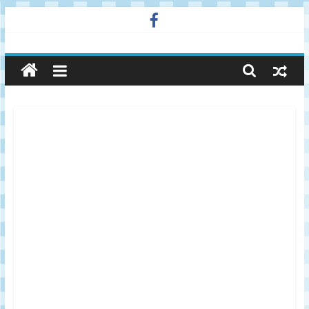
Skip
to
廣
content
告
與
市
場
在
線