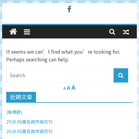
Skip
to
廣
content
告
It seems we can’t find what you’re looking for.
與
Perhaps searching can help.
市
A
場
A
A
近期文章
在
(無標題)
線
2026.06廣告與市場月刊
2026.05廣告與市場月刊