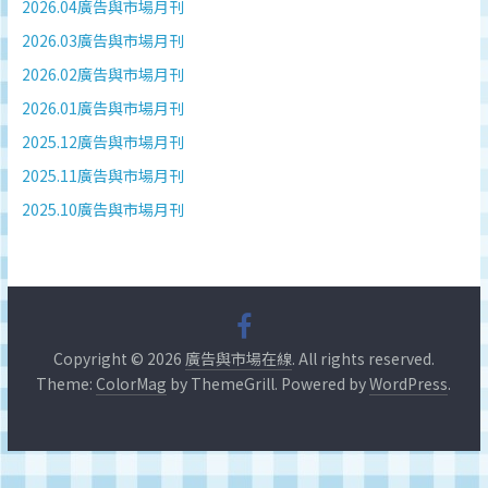
深
2026.04廣告與市場月刊
度
2026.03廣告與市場月刊
研
2026.02廣告與市場月刊
究
2026.01廣告與市場月刊
品
牌、
2025.12廣告與市場月刊
營
2025.11廣告與市場月刊
銷
2025.10廣告與市場月刊
的
專
業
刊
物、
台
Copyright © 2026
廣告與市場在線
. All rights reserved.
灣
Theme:
ColorMag
by ThemeGrill. Powered by
WordPress
.
地
區
媒
體