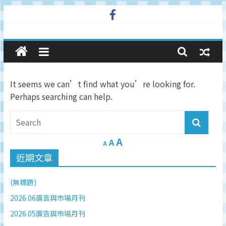
Skip
to
廣
content
告
It seems we can’t find what you’re looking for.
與
Perhaps searching can help.
市
A
場
A
A
近期文章
在
(無標題)
線
2026.06廣告與市場月刊
2026.05廣告與市場月刊