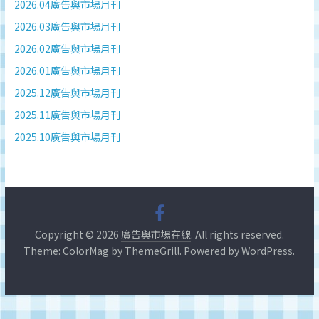
深
2026.04廣告與市場月刊
度
2026.03廣告與市場月刊
研
2026.02廣告與市場月刊
究
2026.01廣告與市場月刊
品
牌、
2025.12廣告與市場月刊
營
2025.11廣告與市場月刊
銷
2025.10廣告與市場月刊
的
專
業
刊
物、
台
Copyright © 2026
廣告與市場在線
. All rights reserved.
灣
Theme:
ColorMag
by ThemeGrill. Powered by
WordPress
.
地
區
媒
體