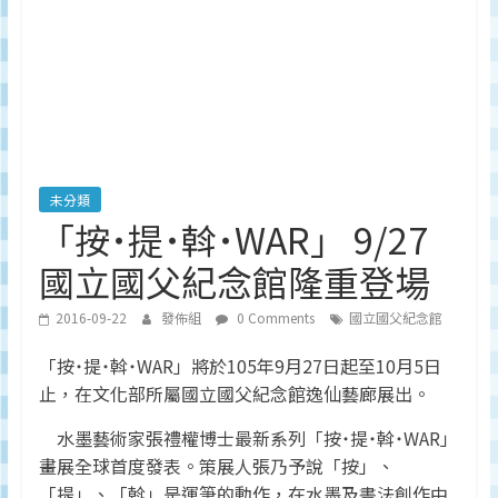
深
度
研
究
品
牌、
營
銷
未分類
的
「按˙提˙斡˙WAR」 9/27
專
國立國父紀念館隆重登場
業
刊
2016-09-22
發佈組
0 Comments
國立國父紀念館
物、
台
「按˙提˙斡˙WAR」將於105年9月27日起至10月5日
灣
止，在文化部所屬國立國父紀念館逸仙藝廊展出。
地
區
水墨藝術家張禮權博士最新系列「按˙提˙斡˙WAR」
媒
畫展全球首度發表。策展人張乃予說「按」、
體
「提」、「斡」是運筆的動作，在水墨及書法創作中