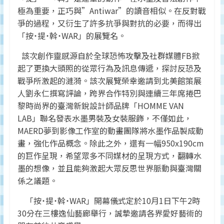
監
極為重要，正巧與”Antiwar”的讀音相似。在反對戰
測
爭的過程，又衍生了許多抗爭與對抗的必要，而得出
及
「按˙提˙斡˙WAR」的展覽名。
調
研
該次創作靈感源自於全球恐怖攻擊及社群媒體FB掀
數
起了更換大頭照的從眾行為及訊息傳遞，探討反恐及
據
戰爭所激起的漣漪。該次展覽榮幸邀請到北美館策展
權
人劉永仁撰寫評論，跨界合作特別與連續三年席捲巴
威
黎時尚界的臺灣新銳設計師品牌「HOMME VAN
LAB」聯名發表水墨男裝及女裝服飾，不僅如此，
MAERD夢到影像工作室的動畫團隊將水墨作品製成動
畫，強化作品概念。除此之外，還有一幅950x190cm
的巨作呈現，希望眾多不同媒材的呈現方式，翻轉水
墨的想像，並且能夠激起大眾反思世界脈動與臺灣關
係之議題。
「按˙提˙斡˙WAR」開幕儀式定於10月1日下午2時
30分在三樓逸仙藝廊舉行，誠摯邀請各界愛好藝術的