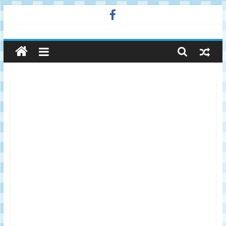
Skip
to
廣
content
告
與
市
場
在
線