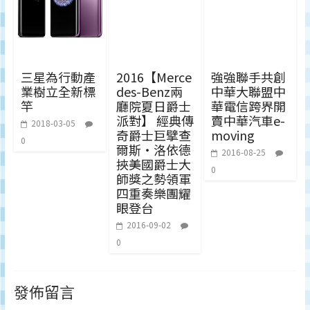
三星為行動產
2016【Merce
強強聯手共創
業樹立全新標
des-Benz兩
中華大聯盟中
竿
廳院夏日爵士
華電信跨界開
派對】 經典傳
賣中華汽車e-
2018-03-05
奇爵士巨擘查
moving
0
爾斯‧洛依德
2016-08-25
挾美國爵士大
0
師獎之勢領軍
四重奏樂團耀
眼登台
2016-09-02
0
發佈留言